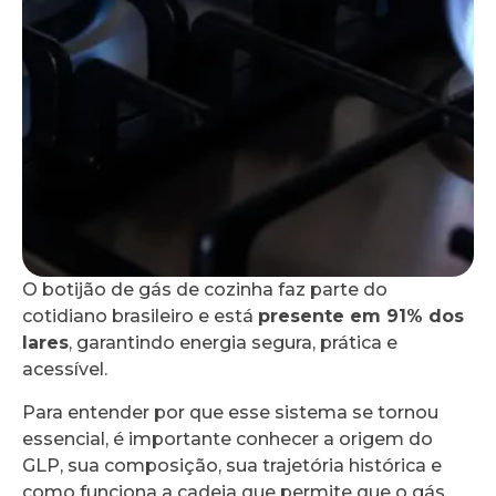
O botijão de gás de cozinha faz parte do
cotidiano brasileiro e está
presente em 91% dos
lares
, garantindo energia segura, prática e
acessível.
Para entender por que esse sistema se tornou
essencial, é importante conhecer a origem do
GLP, sua composição, sua trajetória histórica e
como funciona a cadeia que permite que o gás